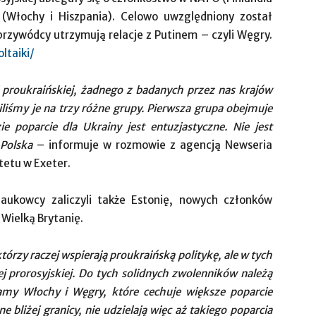
 (Włochy i Hiszpania). Celowo uwzględniony został
przywódcy utrzymują relacje z Putinem – czyli Węgry.
ltaiki/
i proukraińskiej, żadnego z badanych przez nas krajów
iliśmy je na trzy różne grupy. Pierwsza grupa obejmuje
e poparcie dla Ukrainy jest entuzjastyczne. Nie jest
 Polska
– informuje w rozmowie z agencją Newseria
tetu w Exeter.
ukowcy zaliczyli także Estonię, nowych członków
ż Wielką Brytanię.
którzy raczej wspierają proukraińską politykę, ale w tych
ej prorosyjskiej. Do tych solidnych zwolenników należą
amy Włochy i Węgry, które cechuje większe poparcie
 bliżej granicy, nie udzielają więc aż takiego poparcia