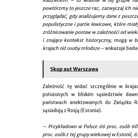
Radzieckim – to właśnie w tej grupie nal
powtórzmy to jeszcze raz, zazwyczaj ich nie
przyglądać, gdy analizujemy dane z poszc
populistyczne i partie lewicowe, które mi
zróżnicowanie postaw w zależności od wieku
i znające kontekst historyczny, mogą w b
krajach niż osoby młodsze –
wskazuje badac
Skup aut Warszawa
Zależność tę widać szczególnie w kraj
położonych w bliskim sąsiedztwie daw
państwach anektowanych do Związku Rad
sąsiadują z Rosją (Estonia).
– Przykładowo w Polsce 66 proc. osób 60+
proc. osób z tej grupy wiekowej w Estonii, 65 