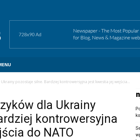
 MENU
krainy pozostaje silne. Bardziej kontrowersyjna jest kwestia jej wejścia...
n
zyków dla Ukrainy
P
ardziej kontrowersyjna
ko
ejścia do NATO
Se
wp