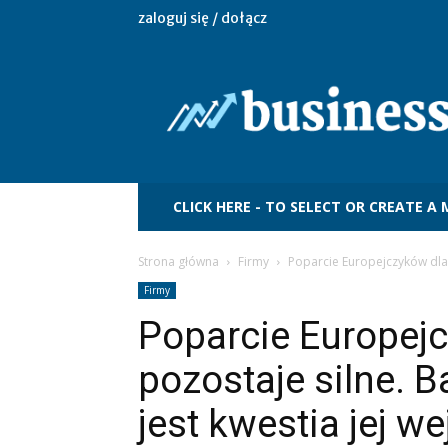
zaloguj się / dołącz
Biznescentrum24.pl
CLICK HERE - TO SELECT OR CREATE A
Strona główna
Firmy
Poparcie Europejczyków dla U
Firmy
Poparcie Europejc
pozostaje silne. B
jest kwestia jej w