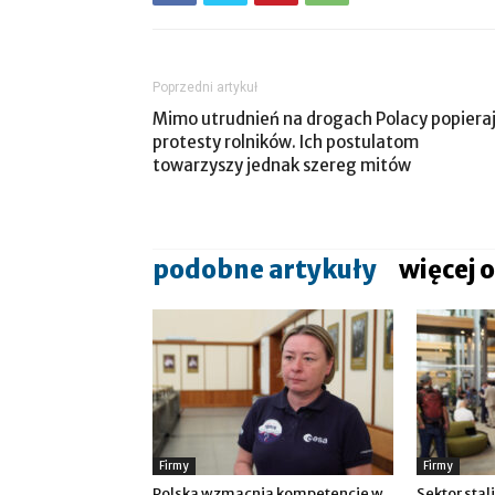
Poprzedni artykuł
Mimo utrudnień na drogach Polacy popiera
protesty rolników. Ich postulatom
towarzyszy jednak szereg mitów
podobne artykuły
więcej 
Firmy
Firmy
Polska wzmacnia kompetencje w
Sektor stal