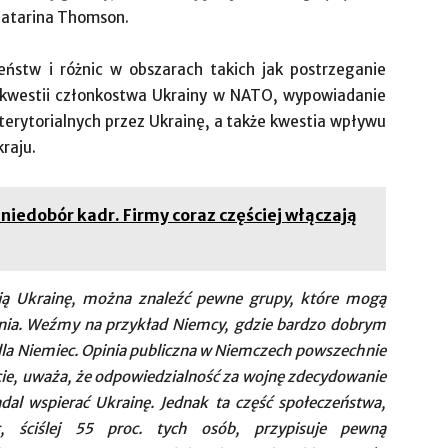
Catarina Thomson.
eństw i różnic w obszarach takich jak postrzeganie
o kwestii członkostwa Ukrainy w NATO, wypowiadanie
 terytorialnych przez Ukrainę, a także kwestia wpływu
raju.
niedobór kadr. Firmy coraz częściej włączają
ają Ukrainę, można znaleźć pewne grupy, które mogą
ia. Weźmy na przykład Niemcy, gdzie bardzo dobrym
 dla Niemiec. Opinia publiczna w Niemczech powszechnie
ie, uważa, że odpowiedzialność za wojnę zdecydowanie
dal wspierać Ukrainę. Jednak ta część społeczeństwa,
c, ściślej 55 proc. tych osób, przypisuje pewną