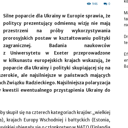
k
946
0
Ma
Silne poparcie dla Ukrainy w Europie sprawia, że
ta
politycy prezentujący odmienną wizję nie mają
n
przestrzeni na próby wykorzystywania
Dr
prorosyjskich postaw w kształtowaniu polityki
te
zagranicznej. Badania naukowców
z Uniwersytetu w Exeter przeprowadzone
Ef
w kilkunastu europejskich krajach wskazują, że
en
Ba
poparcie dla Ukrainy i polityki skupiającej się na
erokie, ale najsilniejsze w państwach mających
ch Związku Radzieckiego. Najsilniejsza polaryzacja
w kwestii ewentualnego przystąpienia Ukrainy do
y skupił się na czterech kategoriach krajów: „wielkiej
a), krajach Europy Wschodniej i bałtyckich (Estonia,
rosyjskiej ubiegały się o członkostwo w NATO (Finlandia