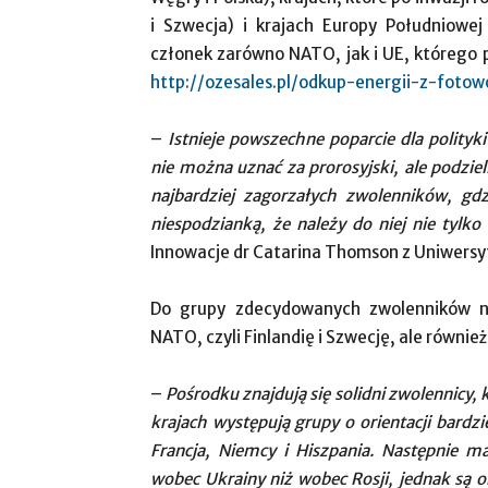
i Szwecja) i krajach Europy Południowej
członek zarówno NATO, jak i UE, którego 
http://ozesales.pl/odkup-energii-z-fotowo
–
Istnieje powszechne poparcie dla polityk
nie można uznać za prorosyjski, ale podziel
najbardziej zagorzałych zwolenników, gdzi
niespodzianką, że należy do niej nie tylko
Innowacje dr Catarina Thomson z Uniwersy
Do grupy zdecydowanych zwolenników na
NATO, czyli Finlandię i Szwecję, ale równie
–
Pośrodku znajdują się solidni zwolennicy, 
krajach występują grupy o orientacji bardzi
Francja, Niemcy i Hiszpania. Następnie m
wobec Ukrainy niż wobec Rosji, jednak są one