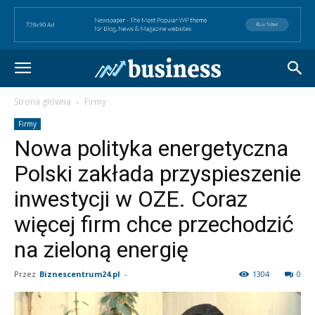
Strona główna
Firmy
Firmy
Nowa polityka energetyczna
Polski zakłada przyspieszenie
inwestycji w OZE. Coraz
więcej firm chce przechodzić
na zieloną energię
Przez
Biznescentrum24.pl
-
1304
0