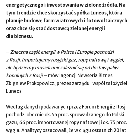
energetycznego i inwestowania w zielone źródła. Na
tym trendzie chce skorzystać spółka Luneos, która
planuje budowę farm wiatrowych i fotowoltaicznych
oraz chce
się
stać dostawcą zielonej energii
dla biznesu.
–
Znaczna część energii w Polsce i Europie pochodzi
z Rosji. Importujemy rosyjski gaz, ropę naftową i węgiel,
ale będziemy musieli uniezależnić się od dostaw paliw
kopalnych z Rosji –
mówi agencji Newseria Biznes
Zbigniew Prokopowicz, prezes zarządu i współzałożyciel
Luneos.
Według danych podawanych przez Forum Energii z Rosji
pochodzi obecnie ok. 55 proc. sprowadzanego do Polski
gazu, 66 proc. importowanej ropy naftowej i ok. 75 proc.
węgla. Analitycy oszacowali, że w ciągu ostatnich 20 lat