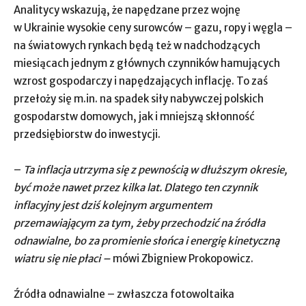
Analitycy wskazują, że napędzane przez wojnę
w Ukrainie wysokie ceny surowców – gazu, ropy i węgla –
na światowych rynkach będą też w nadchodzących
miesiącach jednym z głównych czynników hamujących
wzrost gospodarczy i napędzających inflację. To zaś
przełoży się m.in. na spadek siły nabywczej polskich
gospodarstw domowych, jak i mniejszą skłonność
przedsiębiorstw do inwestycji.
–
Ta inflacja utrzyma się z pewnością w dłuższym okresie,
być może nawet przez kilka lat. Dlatego ten czynnik
inflacyjny jest dziś kolejnym argumentem
przemawiającym za tym, żeby przechodzić na źródła
odnawialne, bo za promienie słońca i energię kinetyczną
wiatru się nie płaci –
mówi Zbigniew Prokopowicz.
Źródła odnawialne – zwłaszcza fotowoltaika