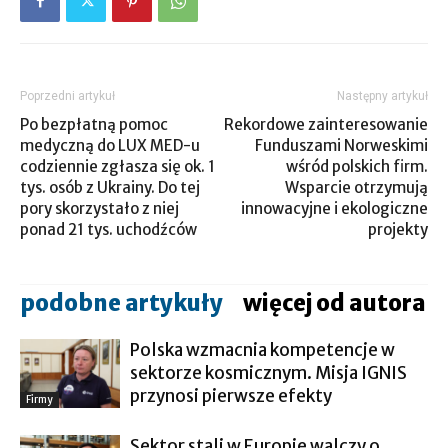
Poprzedni artykuł
Następny artykuł
Po bezpłatną pomoc
Rekordowe zainteresowanie
medyczną do LUX MED-u
Funduszami Norweskimi
codziennie zgłasza się ok. 1
wśród polskich firm.
tys. osób z Ukrainy. Do tej
Wsparcie otrzymują
pory skorzystało z niej
innowacyjne i ekologiczne
ponad 21 tys. uchodźców
projekty
podobne artykuły
więcej od autora
Polska wzmacnia kompetencje w
sektorze kosmicznym. Misja IGNIS
przynosi pierwsze efekty
Firmy
Sektor stali w Europie walczy o