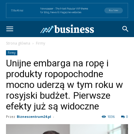
Strona główna
Firmy
Firmy
Unijne embarga na ropę i
produkty ropopochodne
mocno uderzą w tym roku w
rosyjski budżet. Pierwsze
efekty już są widoczne
Przez
Biznescentrum24.pl
-
1036
0