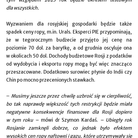
dla wszystkich.
Wyzwaniem dla rosyjskiej gospodarki będzie także
spadek ceny ropy, m.in. Urals. Eksperci PIE przypominają,
że w tegorocznym budżecie przyjęto jej cenę na
poziomie 70 dol. za baryłkę, a od grudnia oscyluje ona
w okolicach 50 dol. Dochody budżetowe Rosji z podatków
od wydobycia i eksportu ropy mogą być więc znacząco
przeszacowane. Dodatkowo surowiec płynie do Indii czy
Chin po mocno przecenionych stawkach.
–
Musimy jeszcze przez chwilę uzbroić się w cierpliwość,
bo tak naprawdę większość tych restrykcji będzie miała
negatywne konsekwencje finansowe dla Rosji dopiero
w tym roku –
mówi dr Szymon Kardaś.
– Ubiegły rok
Rosjanie zamknęli dobrze, co jednak było efektem
wysokich cen ropy naftowej i gazu, które utrzymywały się