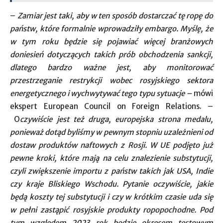
–
Zamiar jest taki, aby w ten sposób dostarczać tę ropę do
państw, które formalnie wprowadziły embargo. Myślę, że
w tym roku będzie się pojawiać więcej branżowych
doniesień dotyczących takich prób obchodzenia sankcji,
dlatego bardzo ważne jest, aby monitorować
przestrzeganie restrykcji wobec rosyjskiego sektora
energetycznego i wychwytywać tego typu sytuacje –
mówi
ekspert European Council on Foreign Relations. –
O
czywiście jest też druga, europejska strona medalu,
ponieważ dotąd byliśmy w pewnym stopniu uzależnieni od
dostaw produktów naftowych z Rosji. W UE podjęto już
pewne kroki, które mają na celu znalezienie substytucji,
czyli zwiększenie importu z państw takich jak USA, Indie
czy kraje Bliskiego Wschodu. Pytanie oczywiście, jakie
będą koszty tej substytucji i czy w krótkim czasie uda się
w pełni zastąpić rosyjskie produkty ropopochodne. Pod
tym względem 2023 rok będzie okresem testowym