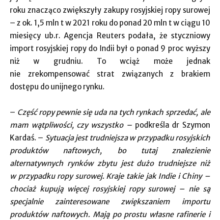
roku znacząco zwiększyły zakupy rosyjskiej ropy surowej
– z ok. 1,5 mln t w 2021 roku do ponad 20 mln t w ciągu 10
miesięcy ub.r. Agencja Reuters podała, że styczniowy
import rosyjskiej ropy do Indii był o ponad 9 proc wyższy
niż w grudniu. To wciąż może jednak
nie zrekompensować strat związanych z brakiem
dostępu do unijnego rynku.
–
Część ropy pewnie się uda na tych rynkach sprzedać, ale
mam wątpliwości, czy wszystko –
podkreśla dr Szymon
Kardaś. –
Sytuacja jest trudniejsza w przypadku rosyjskich
produktów naftowych, bo tutaj znalezienie
alternatywnych rynków zbytu jest dużo trudniejsze niż
w przypadku ropy surowej. Kraje takie jak Indie i Chiny –
chociaż kupują więcej rosyjskiej ropy surowej – nie są
specjalnie zainteresowane zwiększaniem importu
produktów naftowych. Mają po prostu własne rafinerie i