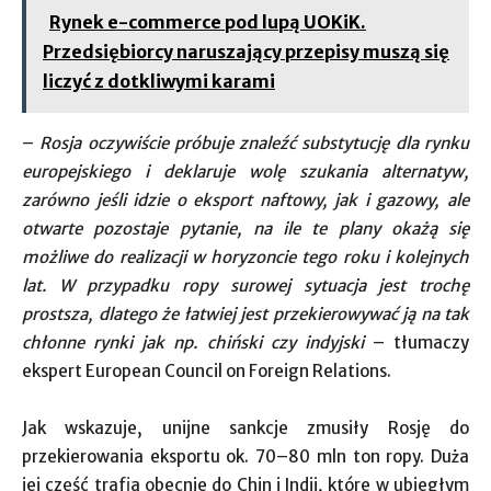
Rynek e-commerce pod lupą UOKiK.
Przedsiębiorcy naruszający przepisy muszą się
liczyć z dotkliwymi karami
–
Rosja oczywiście próbuje znaleźć substytucję dla rynku
europejskiego i deklaruje wolę szukania alternatyw,
zarówno jeśli idzie o eksport naftowy, jak i gazowy, ale
otwarte pozostaje pytanie, na ile te plany okażą się
możliwe do realizacji w horyzoncie tego roku i kolejnych
lat. W przypadku ropy surowej sytuacja jest trochę
prostsza, dlatego że łatwiej jest przekierowywać ją na tak
chłonne rynki jak np. chiński czy indyjski
– tłumaczy
ekspert European Council on Foreign Relations.
Jak wskazuje, unijne sankcje zmusiły Rosję do
przekierowania eksportu ok. 70–80 mln ton ropy. Duża
jej część trafia obecnie do Chin i Indii, które w ubiegłym