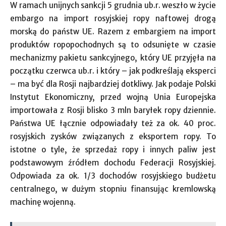
W ramach unijnych sankcji 5 grudnia ub.r. weszło w życie
embargo na import rosyjskiej ropy naftowej drogą
morską do państw UE. Razem z embargiem na import
produktów ropopochodnych są to odsunięte w czasie
mechanizmy pakietu sankcyjnego, który UE przyjęła na
początku czerwca ub.r. i który – jak podkreślają eksperci
– ma być dla Rosji najbardziej dotkliwy. Jak podaje Polski
Instytut Ekonomiczny, przed wojną Unia Europejska
importowała z Rosji blisko 3 mln baryłek ropy dziennie.
Państwa UE łącznie odpowiadały też za ok. 40 proc.
rosyjskich zysków związanych z eksportem ropy. To
istotne o tyle, że sprzedaż ropy i innych paliw jest
podstawowym źródłem dochodu Federacji Rosyjskiej.
Odpowiada za ok. 1/3 dochodów rosyjskiego budżetu
centralnego, w dużym stopniu finansując kremlowską
machinę wojenną.