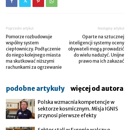
Poprzedni artykuł
Następny artykuł
Pomorze rozbudowuje
Oparte na sztucznej
wspólny system
inteligencji systemy oceny
ciepłowniczy. Podłączenie
obywateli mogą prowadzić
do niego kolejnego miasta
do wielu nadużyć. Unijne
ma skutkować niższymi
prawo ma ich zakazać
rachunkami za ogrzewanie
podobne artykuły
więcej od autora
Polska wzmacnia kompetencje w
sektorze kosmicznym. Misja IGNIS
przynosi pierwsze efekty
Firmy
Sektor stali w Europie walczy o